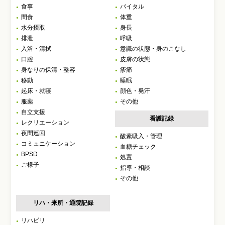
食事
バイタル
間食
体重
水分摂取
身長
排泄
呼吸
入浴・清拭
意識の状態・身のこなし
口腔
皮膚の状態
身なりの保清・整容
疹痛
移動
睡眠
起床・就寝
顔色・発汗
服薬
その他
自立支援
看護記録
レクリエーション
夜間巡回
酸素吸入・管理
コミュニケーション
血糖チェック
BPSD
処置
ご様子
指導・相談
その他
リハ・来所・通院記録
リハビリ