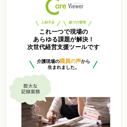
人材不足
紙での管理
これ一つで現場の
あらゆる課題が解決！
次世代経営支援ツールです
職員の声
介護現場の
から
生まれました。