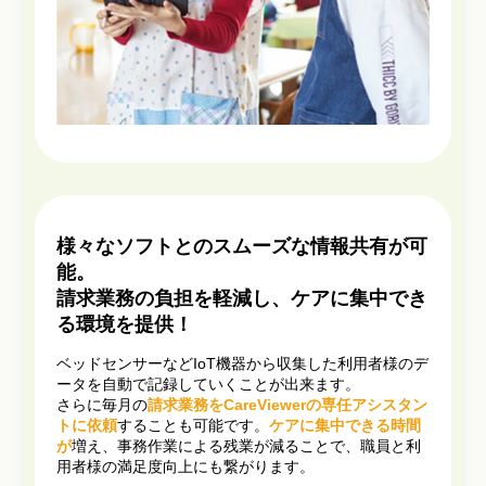
様々なソフトとのスムーズな情報共有が可
能。
請求業務の負担を軽減し、ケアに集中でき
る環境を提供！
ベッドセンサーなどIoT機器から収集した利用者様のデ
ータを自動で記録していくことが出来ます。
さらに毎月の
請求業務をCareViewerの専任アシスタン
トに依頼
することも可能です。
ケアに集中できる時間
が
増え、事務作業による残業が減ることで、職員と利
用者様の満足度向上にも繋がります。