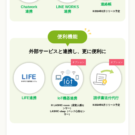
連絡帳
Chatwork
LINE WORKS
連携
連携
※2024年2月リリース予定
便利機能
外部サービスと連携し、更に便利に
LIFE連携
請求書送付代行
IoT機器連携
※2024年6月リリース予定
※ LASHIC-room（居室人感セ
ンサー）
LASHIC-sleep（ベッド心拍セン
サー）