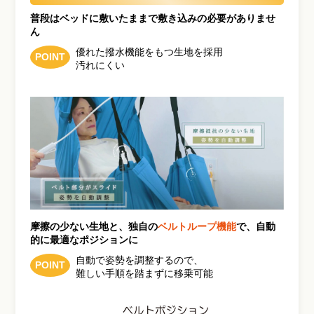
普段はベッドに敷いたままで敷き込みの必要がありませ
ん
優れた撥水機能をもつ生地を採用
POINT
汚れにくい
摩擦の少ない生地と、独自の
ベルトループ機能
で、自動
的に最適なポジションに
自動で姿勢を調整するので、
POINT
難しい手順を踏まずに移乗可能