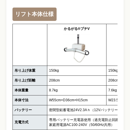
リフト本体仕様
かるがる®プチV
かる
吊り上げ体重
150kg
150kg
吊り上げ距離
208cm
208cm
本体重量
8.7kg
7.6kg
本体寸法
W55cm×D36cm×H15cm
W23.5cm×D2
バッテリー
密閉型鉛蓄電池24V2.3Aｈ（12Vバッテリー2台）
専用バッテリー充電器使用（過充電防止回路付）
充電方式
家庭用電源AC100-240V（50/60Hz共用）