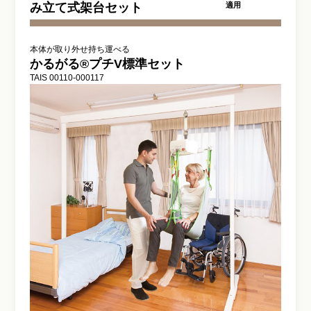
み立て式架台セット
適用
本体が取り外せ持ち運べる
かるがる®プチV標準セット
TAIS 00110-000117