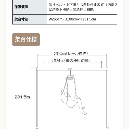
吊りベルト上下限とも自動停止装置（内部スイッチ
保護装置
緊急降下機能／緊急停止機能
架台寸法
W265cm×D100cm×H231.5cm
架台仕様