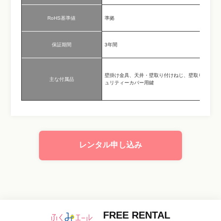
RoHS基準値
準拠
保証期間
3年間
壁掛け金具、天井・壁取り付けねじ、壁取り付けア
主な付属品
ュリティーカバー用鍵
レンタル申し込み
FREE RENTAL