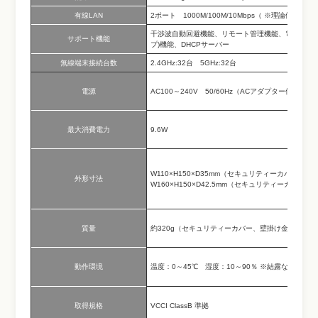
有線LAN
2ポート 1000M/100M/10Mbps（ ※理論値）
干渉波自動回避機能、リモート管理機能、電波出力調整、電波
サポート機能
プ)機能、DHCPサーバー
無線端末接続台数
2.4GHz:32台 5GHz:32台
電源
AC100～240V 50/60Hz（ACアダプター使用時）
最大消費電力
9.6W
W110×H150×D35mm（セキュリティーカバー、
外形寸法
W160×H150×D42.5mm（セキュリティーカバー
質量
約320g（セキュリティーカバー、壁掛け金具含まず
動作環境
温度：0～45℃ 湿度：10～90％ ※結露なきこ
取得規格
VCCI ClassB 準拠