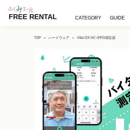
FREE RENTAL
CATEGORY
GUIDE
TOP
ハードウェア
Vital DX HC rPPG測定器