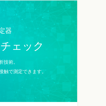
測定器
康チェック
析技術。
非接触で測定できます。