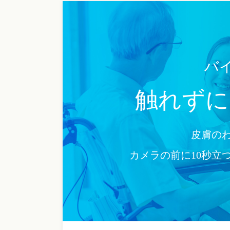
バイ
触れずに
皮膚の
カメラの前に10秒立