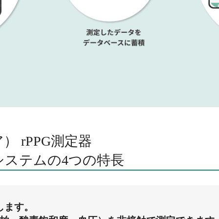
） rPPG測定器
システムの4つの特長
します。