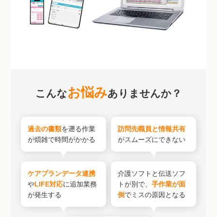
お悩み
こんな
ありませんか？
過去の書類
を遡る作業
訪問先職員と情報共有
が煩雑で時間がかかる
がスムーズにできない
ケアプランデータ連携
介護ソフトと伝送ソフ
や
LIFE対応
に追加業務
トが別で、
手作業が面
が発生する
倒
でミスの原因となる