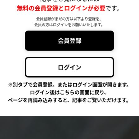
無料の会員登録とログインが必要
です。
会員登録がまだの方は以下より登録を、
会員の方はログインをお願いいたします。
会員登録
ログイン
※別タブで会員登録、またはログイン画面が開きます。
ログイン後はこちらの画面に戻り、
ページを再読み込みすると、記事をご覧いただけます。